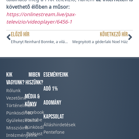
követhető élőben a műsor:
https://onlinestream.live/pax-
televizio/videoplayer/6456-1
ELŐZŐ HÍR
KÖVETKEZŐ HÍR
Elhunyt Reinhard Bonnke, a világhírű pünkösdi evangélista
Megnyitott a géderlaki Noel Ház
Kik
Miben
Eseményeink
vagyunk?
hiszünk?
Adó 1%
Rólunk
Média &
Vezetőink
Adomány
Könyv
Történelmünk​
Facebook​
Pünkösdi100
Kapcsolat
Youtube
Gyülekezeteink​
Álláshirdetések
Pünkösdi
Misszióink​
Pentefone
Podcast​
Intézményeink