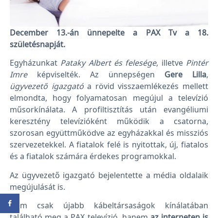
December 13.-án ünnepelte a PAX Tv a 18.
születésnapját.
Egyházunkat
Pataky Albert és felesége
, illetve
Pintér
Imre
képviselték. Az ünnepségen
Gere Lilla
,
ügyvezető igazgató
a rövid visszaemlékezés mellett
elmondta, hogy folyamatosan megújul a televízió
műsorkínálata. A profiltisztítás után evangéliumi
keresztény televízióként működik a csatorna,
szorosan együttműködve az egyházakkal és missziós
szervezetekkel. A fiatalok felé is nyitottak, új, fiatalos
és a fiatalok számára érdekes programokkal.
Az ügyvezető igazgató bejelentette a média oldalaik
megújulását is.
Nem csak újabb kábeltársaságok kínálatában
található meg a PAX televízió, hanem
az interneten is