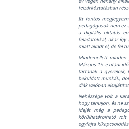
év végén néhány alkalm
felzárkóztatásban rész
Itt fontos megjegyezn
pedagógusok nem ez ala
a digitális oktatás 
feladatokkal, akár így
miatt akadt el, de fel t
Mindemellett minden 
Március 15.-e utáni idő
tartanak a gyerekek, h
beküldött munkák, dolg
diák valóban elsajátítot
Nehézsége volt a kara
hogy tanuljon, és ne s
idejét még a pedagó
körülhatárolható volt
egyfajta kikapcsolódás