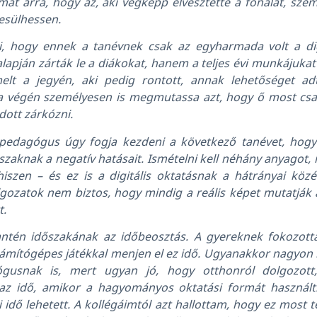
at arra, hogy az, aki végképp elvesztette a fonalat, sze
esülhessen.
i, hogy ennek a tanévnek csak az egyharmada volt a digi
pján zárták le a diákokat, hanem a teljes évi munkájukat 
emelt a jegyén, aki pedig rontott, annak lehetőséget a
 a végén személyesen is megmutassa azt, hogy ő most csak
udott zárkózni.
pedagógus úgy fogja kezdeni a következő tanévet, hogy
szaknak a negatív hatásait. Ismételni kell néhány anyagot, i
iszen – és ez is a digitális oktatásnak a hátrányai közé
ozatok nem biztos, hogy mindig a reális képet mutatják a
t.
ntén időszakának az időbeosztás. A gyereknek fokozottan
zámítógépes játékkal menjen el ez idő. Ugyanakkor nagyon 
gusnak is, mert ugyan jó, hogy otthonról dolgozott
 az idő, amikor a hagyományos oktatási formát használt.
i idő lehetett. A kollégáimtól azt hallottam, hogy ez most 