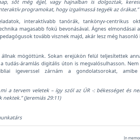
ap, sőt még éjjel, vagy hajnalban is dolgoztak, kerest
 interaktív programokat, hogy izgalmassá tegyék az órákat.”
ladatok, interaktívabb tanórák, tankönyv-centrikus ok
is technika magasabb fokú bevonásával. Ágnes elmondásai 
 pedagógusok tovább visznek majd, akár lesz még hasonló 
lnak mögöttünk. Sokan erejükön felül teljesítettek an
 a tudás-áramlás digitális úton is megvalósulhasson. Nem 
bliai igeverssel zárnám a gondolatsorokat, amibe
mi a tervem veletek – így szól az ÚR -: békességet és ne
 nektek.” (Jeremiás 29:11)
unkatárs
In memor