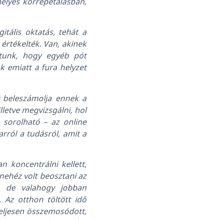
mélyes korrepetálásban,
tális oktatás, tehát a
értékelték. Van, akinek
dtunk, hogy egyéb pót
 emiatt a fura helyzet
 beleszámolja ennek a
lletve megvizsgálni, hol
 sorolható – az online
rról a tudásról, amit a
 koncentrálni kellett,
nehéz volt beosztani az
, de valahogy jobban
 Az otthon töltött idő
teljesen összemosódott,