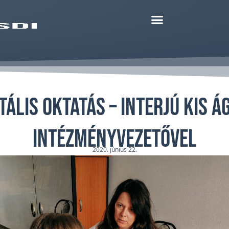
itális oktatás – interjú Kis Á
intézményvezetővel
2020. június 22.