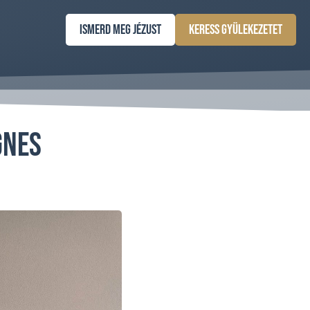
Ismerd meg Jézust
Keress gyülekezetet
gnes