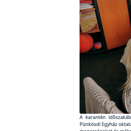
A karantén időszaká
Pünkösdi Egyház oktatá