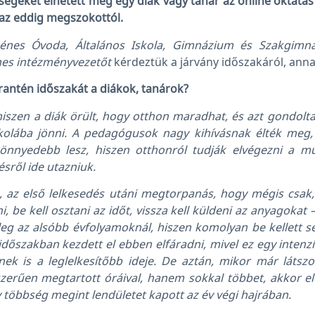
geket élhetett meg egy diák vagy tanár az online oktatás 
az eddig megszokottól.
énes Óvoda, Általános Iskola, Gimnázium és Szakgimn
nes intézményvezetőt
kérdeztük a járvány időszakáról, anna
antén időszakát a diákok, tanárok?
 hiszen a diák örült, hogy otthon maradhat, és azt gondolta
skolába jönni. A pedagógusok nagy kihívásnak élték meg,
önnyedebb lesz, hiszen otthonról tudják elvégezni a m
sről ide utazniuk.
, az első lelkesedés utáni megtorpanás, hogy mégis csak,
ni, be kell osztani az időt, vissza kell küldeni az anyagokat
eg az alsóbb évfolyamoknál, hiszen komolyan be kellett s
dőszakban kezdett el ebben elfáradni, mivel ez egy intenzí
ek is a leglelkesítőbb ideje. De aztán, mikor már látszo
szerűen megtartott óráival, hanem sokkal többet, akkor e
y többség megint lendületet kapott az év végi hajrában.