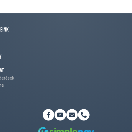
eink
y
at
rdetések
ne