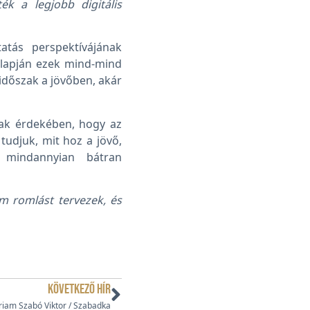
ék a legjobb digitális
tatás perspektívájának
alapján ezek mind-mind
időszak a jövőben, akár
nak érdekében, hogy az
tudjuk, mit hoz a jövő,
 mindannyian bátran
m romlást tervezek, és
KÖVETKEZŐ HÍR
iam Szabó Viktor / Szabadka