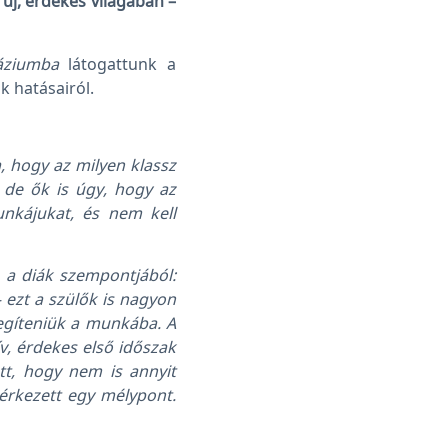
új, érdekes világában –
áziumba
látogattunk a
k hatásairól.
, hogy az milyen klassz
 de ők is úgy, hogy az
unkájukat, és nem kell
 a diák szempontjából:
 – ezt a szülők is nagyon
egíteniük a munkába. A
v, érdekes első időszak
tt, hogy nem is annyit
lérkezett egy mélypont.