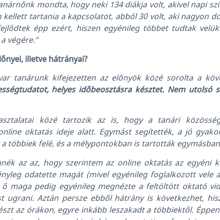
nárnőnk mondta, hogy neki 134 diákja volt, akivel napi szi
ellett tartania a kapcsolatot, abból 30 volt, aki nagyon do
ejlődtek épp ezért, hiszen egyénileg többet tudtak velük
 a végére.”
őnyei, illetve hátrányai?
ar tanárunk kifejezetten az előnyök közé sorolta a kö
elességtudatot, helyes időbeosztásra késztet. Nem utolsó
pasztalatai közé tartozik az is, hogy a tanári közössé
nline oktatás ideje alatt. Egymást segítették, a jó gyako
 a többiek felé, és a mélypontokban is tartották egymásban 
ék az az, hogy szerintem az online oktatás az egyéni 
i tényleg odatette magát (mivel egyénileg foglalkozott vele
ő maga pedig egyénileg megnézte a feltöltött oktató vi
 ugrani. Aztán persze ebből hátrány is következhet, his
észt az órákon, egyre inkább leszakadt a többiektől. Éppen