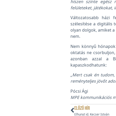
hiszen szinte egész n
felületeket, játékokat,
Változatosabb házi fe
szélesítése a digitál
olyan dolgok, amiket a
nem.
Nem könnyű hónapok ál
oktatás ne csorbuljon,
azonban azzal a Bi
kapaszkodhatunk:
„Mert csak én tudom, 
reményteljes jövőt adok
Pócsi Ági
MPE kommunikációs m
ELŐZŐ HÍR
Elhunyt id. Kecser István