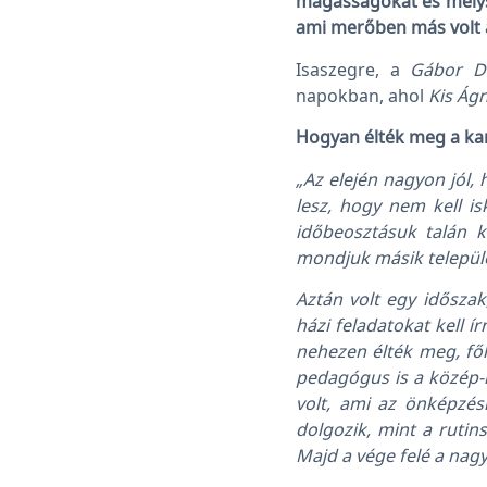
magasságokat és mélysé
ami merőben más volt 
Isaszegre, a
Gábor D
napokban, ahol
Kis Ág
Hogyan élték meg a kar
„Az elején nagyon jól,
lesz, hogy nem kell i
időbeosztásuk talán k
mondjuk másik települé
Aztán volt egy időszak
házi feladatokat kell ír
nehezen élték meg, fől
pedagógus is a közép-i
volt, ami az önképzésn
dolgozik, mint a rutin
Majd a vége felé a nag