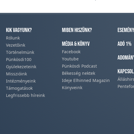
Kik vagyunk?
Miben hiszünk?
Esemény
Rólunk
Média & Könyv
Adó 1%
Vezetőink
Facebook​
Történelmünk​
Adomán
Youtube
Pünkösdi100
Pünkösdi Podcast​
Gyülekezeteink​
Kapcsol
Békesség nektek
Misszióink​
Álláshi
Ideje Elhinned Magazin
Intézményeink
Pentefo
Könyveink
Támogatások
Legfrissebb híreink​