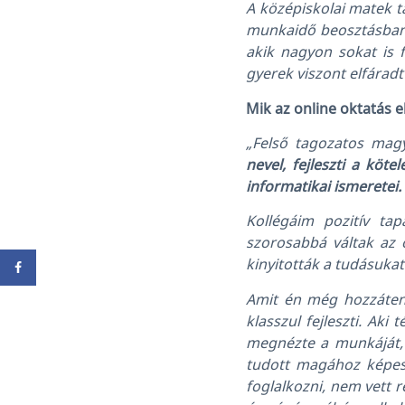
A középiskolai matek ta
munkaidő beosztásban k
akik nagyon sokat is f
gyerek viszont elfáradt
Mik az online oktatás el
„Felső tagozatos magy
nevel, fejleszti a köt
informatikai ismeretei.
Kollégáim pozitív ta
szorosabbá váltak az o
kinyitották a tudásukat
Amit én még hozzátenn
klasszul fejleszti. Ak
megnézte a munkáját, 
tudott magához képest
foglalkozni, nem vett r