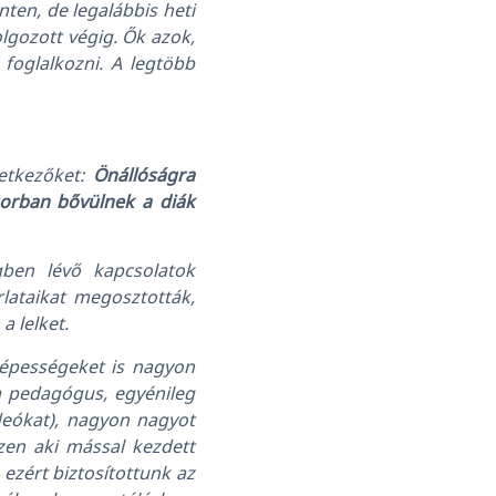
nten, de legalábbis heti
lgozott végig. Ők azok,
 foglalkozni. A legtöbb
vetkezőket:
Önállóságra
 sorban bővülnek a diák
gben lévő kapcsolatok
rlataikat megosztották,
a lelket.
képességeket is nagyon
 a pedagógus, egyénileg
deókat), nagyon nagyot
zen aki mással kezdett
 ezért biztosítottunk az