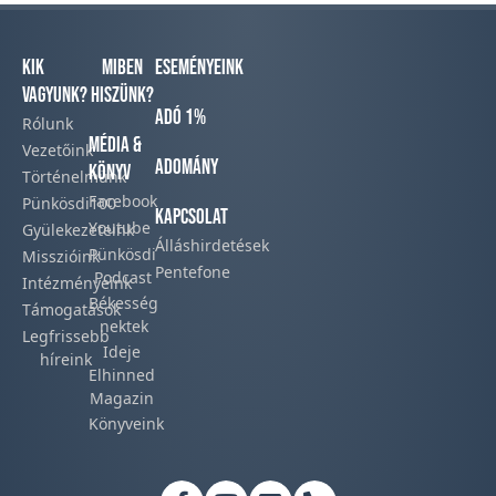
Kik
Miben
Eseményeink
vagyunk?
hiszünk?
Adó 1%
Rólunk
Média &
Vezetőink
Adomány
Könyv
Történelmünk​
Facebook​
Pünkösdi100
Kapcsolat
Youtube
Gyülekezeteink​
Álláshirdetések
Pünkösdi
Misszióink​
Pentefone
Podcast​
Intézményeink
Békesség
Támogatások
nektek
Legfrissebb
Ideje
híreink​
Elhinned
Magazin
Könyveink