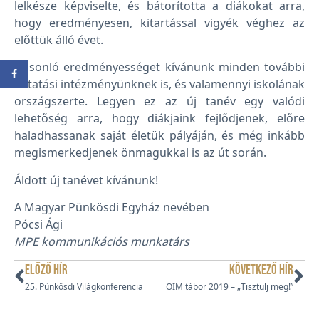
lelkésze képviselte, és bátorította a diákokat arra,
hogy eredményesen, kitartással vigyék véghez az
előttük álló évet.
Hasonló eredményességet kívánunk minden további
oktatási intézményünknek is, és valamennyi iskolának
országszerte. Legyen ez az új tanév egy valódi
lehetőség arra, hogy diákjaink fejlődjenek, előre
haladhassanak saját életük pályáján, és még inkább
megismerkedjenek önmagukkal is az út során.
Áldott új tanévet kívánunk!
A Magyar Pünkösdi Egyház nevében
Pócsi Ági
MPE kommunikációs munkatárs
ELŐZŐ HÍR
KÖVETKEZŐ HÍR
25. Pünkösdi Világkonferencia
OIM tábor 2019 – „Tisztulj meg!”