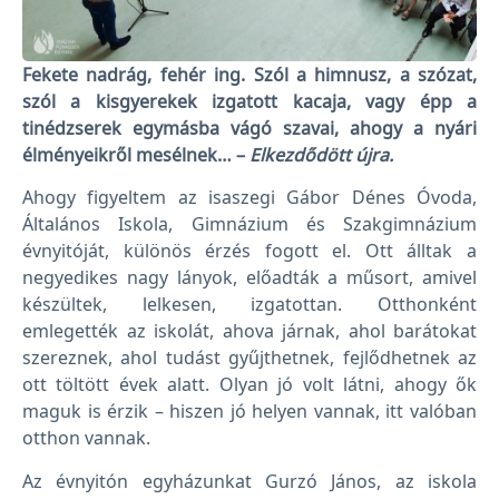
Fekete nadrág, fehér ing. Szól a himnusz, a szózat,
szól a kisgyerekek izgatott kacaja, vagy épp a
tinédzserek egymásba vágó szavai, ahogy a nyári
élményeikről mesélnek… –
Elkezdődött újra.
Ahogy figyeltem az isaszegi Gábor Dénes Óvoda,
Általános Iskola, Gimnázium és Szakgimnázium
évnyitóját, különös érzés fogott el. Ott álltak a
negyedikes nagy lányok, előadták a műsort, amivel
készültek, lelkesen, izgatottan. Otthonként
emlegették az iskolát, ahova járnak, ahol barátokat
szereznek, ahol tudást gyűjthetnek, fejlődhetnek az
ott töltött évek alatt. Olyan jó volt látni, ahogy ők
maguk is érzik – hiszen jó helyen vannak, itt valóban
otthon vannak.
Az évnyitón egyházunkat Gurzó János, az iskola