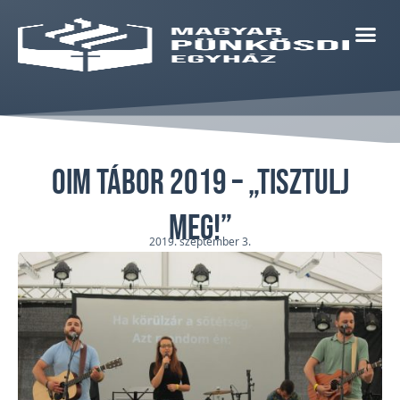
OIM tábor 2019 – „Tisztulj
meg!”
2019. szeptember 3.