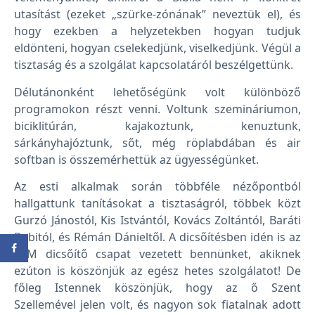
utasítást (ezeket „szürke-zónának” neveztük el), és
hogy ezekben a helyzetekben hogyan tudjuk
eldönteni, hogyan cselekedjünk, viselkedjünk. Végül a
tisztaság és a szolgálat kapcsolatáról beszélgettünk.
Délutánonként lehetőségünk volt különböző
programokon részt venni. Voltunk szemináriumon,
biciklitúrán, kajakoztunk, kenuztunk,
sárkányhajóztunk, sőt, még röplabdában és air
softban is összemérhettük az ügyességünket.
Az esti alkalmak során többféle nézőpontból
hallgattunk tanításokat a tisztaságról, többek közt
Gurzó Jánostól, Kis Istvántól, Kovács Zoltántól, Baráti
Robitól, és Rémán Dánieltől. A dicsőítésben idén is az
OIM dicsőítő csapat vezetett bennünket, akiknek
ezúton is köszönjük az egész hetes szolgálatot! De
főleg Istennek köszönjük, hogy az ő Szent
Szellemével jelen volt, és nagyon sok fiatalnak adott