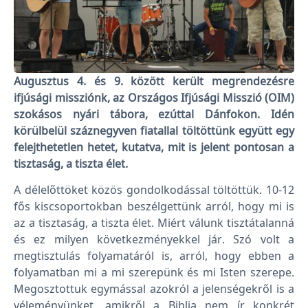
Augusztus 4. és 9. között került megrendezésre
ifjúsági missziónk, az Országos Ifjúsági Misszió (OIM)
szokásos nyári tábora, ezúttal Dánfokon. Idén
körülbelül száznegyven fiatallal töltöttünk együtt egy
felejthetetlen hetet, kutatva, mit is jelent pontosan a
tisztaság, a tiszta élet.
A délelőttöket közös gondolkodással töltöttük. 10-12
fős kiscsoportokban beszélgettünk arról, hogy mi is
az a tisztaság, a tiszta élet. Miért válunk tisztátalanná
és ez milyen következményekkel jár. Szó volt a
megtisztulás folyamatáról is, arról, hogy ebben a
folyamatban mi a mi szerepünk és mi Isten szerepe.
Megosztottuk egymással azokról a jelenségekről is a
véleményünket, amikről a Biblia nem ír konkrét