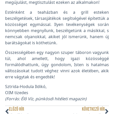
megújulást, megtisztulást ezeken az alkalmakon!
Esténként a teaházban és a grill esteken
beszélgetések, társasjátékok segítségével építettük a
közösséget egymással. Ilyen tevékenységek során
könnyebben megnyílunk, beszélgetünk a másikkal, s
nemcsak olyanokkal, akiket jól ismerünk, hanem új
barátságokat is köthetünk.
Összességében egy nagyon szuper táboron vagyunk
túl, ahol amellett, hogy igazi közösséggé
formálódhattunk, úgy gondolom, Isten is hatalmas
változásokat tudott véghez vinni azok életében, akik
erre vágytak és engedték!
Sztrida-Hodula Ildikó,
OIM tizedes
(Forrás: Élő Víz, pünkösdi hitéleti magazin)
ELŐZŐ HÍR
KÖVETKEZŐ HÍR