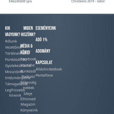
Elkezdődött újra
Christeens 2k19 – tábor
Kik
Miben
Eseményeink
vagyunk?
hiszünk?
Adó 1%
Rólunk
Média &
Vezetőink
Adomány
Könyv
Történelmünk​
Facebook​
Pünkösdi100
Kapcsolat
Youtube
Gyülekezeteink​
Álláshirdetések
Pünkösdi
Misszióink​
Pentefone
Podcast​
Intézményeink
Békesség
Támogatások
nektek
Legfrissebb
Ideje
híreink​
Elhinned
Magazin
Könyveink