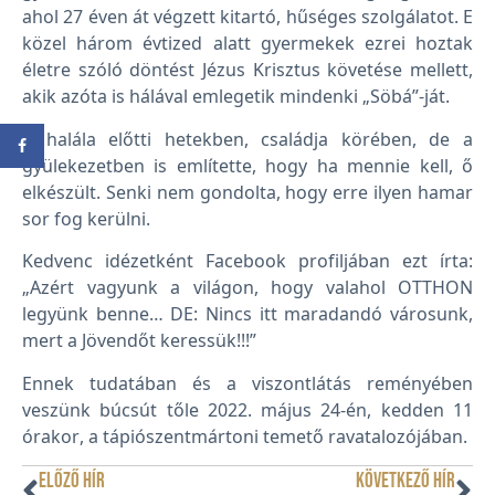
ahol 27 éven át végzett kitartó, hűséges szolgálatot. E
közel három évtized alatt gyermekek ezrei hoztak
életre szóló döntést Jézus Krisztus követése mellett,
akik azóta is hálával emlegetik mindenki „Söbá”-ját.
A halála előtti hetekben, családja körében, de a
gyülekezetben is említette, hogy ha mennie kell, ő
elkészült. Senki nem gondolta, hogy erre ilyen hamar
sor fog kerülni.
Kedvenc idézetként Facebook profiljában ezt írta:
„Azért vagyunk a világon, hogy valahol OTTHON
legyünk benne… DE: Nincs itt maradandó városunk,
mert a Jövendőt keressük!!!”
Ennek tudatában és a viszontlátás reményében
veszünk búcsút tőle 2022. május 24-én, kedden 11
órakor, a tápiószentmártoni temető ravatalozójában.
ELŐZŐ HÍR
KÖVETKEZŐ HÍR