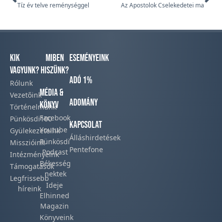
Tíz év telve reménységgel
Az Apostolok Cselekedetei ma
Kik
Miben
Eseményeink
vagyunk?
hiszünk?
Adó 1%
Rólunk
Média &
Vezetőink
Adomány
Könyv
Történelmünk​
Facebook​
Pünkösdi100
Kapcsolat
Youtube
Gyülekezeteink​
Álláshirdetések
Pünkösdi
Misszióink​
Pentefone
Podcast​
Intézményeink
Békesség
Támogatások
nektek
Legfrissebb
Ideje
híreink​
Elhinned
Magazin
Könyveink