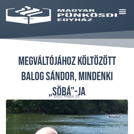
Megváltójához költözött
Balog Sándor, mindenki
„Söbá”-ja
2022. május 20.