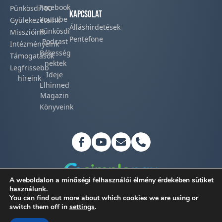
Facebook​
Pünkösdi100
Kapcsolat
Youtube
Gyülekezeteink​
Álláshirdetések
Pünkösdi
Misszióink​
Pentefone
Podcast​
Intézményeink
Békesség
Támogatások
nektek
Legfrissebb
Ideje
híreink​
Elhinned
Magazin
Könyveink
A weboldalon a minőségi felhasználói élmény érdekében sütiket
használunk.
You can find out more about which cookies we are using or
Adatkezelési tájékoztató
switch them off in
settings
.
©2026 Magyar Pünkösdi Egyház