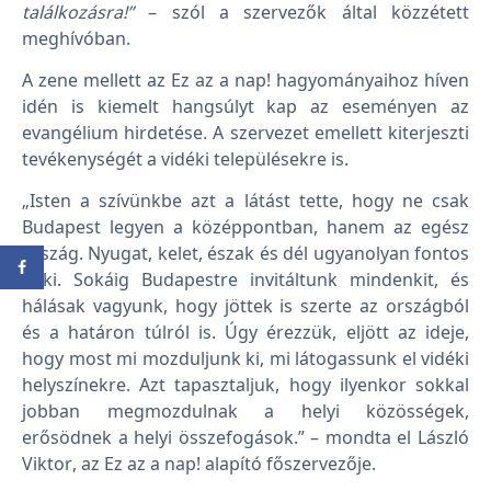
találkozásra!”
– szól a szervezők által közzétett
meghívóban.
A zene mellett az Ez az a nap! hagyományaihoz híven
idén is kiemelt hangsúlyt kap az eseményen az
evangélium hirdetése. A szervezet emellett kiterjeszti
tevékenységét a vidéki településekre is.
„Isten a szívünkbe azt a látást tette, hogy ne csak
Budapest legyen a középpontban, hanem az egész
ország. Nyugat, kelet, észak és dél ugyanolyan fontos
neki. Sokáig Budapestre invitáltunk mindenkit, és
hálásak vagyunk, hogy jöttek is szerte az országból
és a határon túlról is. Úgy érezzük, eljött az ideje,
hogy most mi mozduljunk ki, mi látogassunk el vidéki
helyszínekre. Azt tapasztaljuk, hogy ilyenkor sokkal
jobban megmozdulnak a helyi közösségek,
erősödnek a helyi összefogások.” – mondta el László
Viktor, az Ez az a nap! alapító főszervezője.