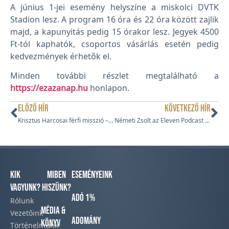
A június 1-jei esemény helyszíne a miskolci DVTK
Stadion lesz. A program 16 óra és 22 óra között zajlik
majd, a kapunyitás pedig 15 órakor lesz. Jegyek 4500
Ft-tól kaphatók, csoportos vásárlás esetén pedig
kedvezmények érhetők el.
Minden további részlet megtalálható a
https://ezazanap.hu
honlapon.
ELŐZŐ HÍR
KÖVETKEZŐ HÍR
Krisztus Harcosai férfi misszió – táborépítés Kadarkúton
Németi Zsolt az Eleven Podcast adásában
Kik
Miben
Eseményeink
vagyunk?
hiszünk?
Adó 1%
Rólunk
Média &
Vezetőink
Adomány
Könyv
Történelmünk​