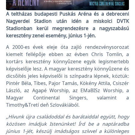
A teltházas budapesti Puskás Aréna és a debreceni
Nagyerdei Stadion után idén a miskolci DVTK
Stadionban kerül megrendezésre a nagyszabású
keresztény zenei esemény, június 1-jén.
A 2000-es évek eleje óta zajló rendezvénysorozat
kiemelt fellépője ebben az évben Chris Tomlin, a
kortárs keresztény könnyűzene egyik legismertebb
képviselője lesz. A magyar keresztény könnyűzene és
dicsőítés jeles képviselői is színpadra lépnek, köztük:
Pintér Béla, Tibes, Pajor Tamás, Kökény Attila, Csiszér
László, az Agapé Worship, az EMaBISz Worship, a
Magyar Continental Singers, valamint a
Timothy&Tretí deň Szlovákiából.
„Hívunk újra családoddal és barátaiddal együtt, hogy
közösen imádjuk Istenünket! Írd be a naptáradba
június 1-jét, készülj imádságos szívvel a különleges