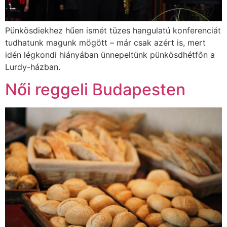
Pünkösdiekhez hűen ismét tüzes hangulatú konferenciát
tudhatunk magunk mögött – már csak azért is, mert
idén légkondi hiányában ünnepeltünk pünkösdhétfőn a
Lurdy-házban.
Női reggeli Budapesten