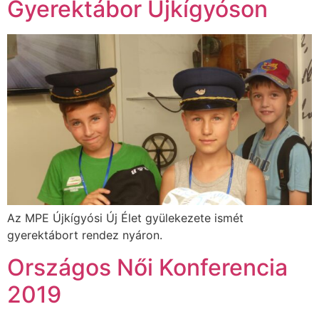
Gyerektábor Újkígyóson
Az MPE Újkígyósi Új Élet gyülekezete ismét
gyerektábort rendez nyáron.
Országos Női Konferencia
2019