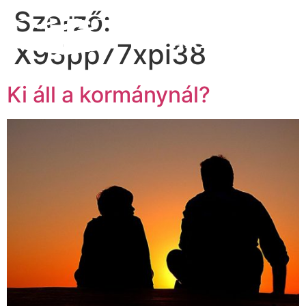
Szerző:
X95pp77xpi38
Ki áll a kormánynál?