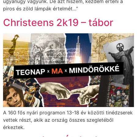
ugyanúgy vágyunk. De azt hiszem, kezdem érteni a
piros és zöld lámpák értelmét…”
Christeens 2k19 – tábor
A 160 fős nyári programon 13-18 év közötti tinédzserek
vettek részt, akik az ország összes szegletéből
érkeztek.