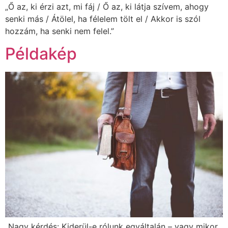
„Ő az, ki érzi azt, mi fáj / Ő az, ki látja szívem, ahogy
senki más / Átölel, ha félelem tölt el / Akkor is szól
hozzám, ha senki nem felel.”
Példakép
„Nagy kérdés: Kiderül-e rólunk egyáltalán – vagy mikor