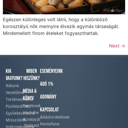
Egészen különleges volt látni, hogy a különböző
korosztályú nők mennyire élvezik egymás társaságát.
Mindemellett finom ételeket fogyaszthattak.
Next
→
Kik
Miben
Eseményeink
vagyunk?
hiszünk?
Adó 1%
Rólunk
Média &
Vezetőink
Adomány
Könyv
Történelmünk​
Facebook​
Pünkösdi100
Kapcsolat
Youtube
Gyülekezeteink​
Álláshirdetések
Pünkösdi
Misszióink​
Pentefone
Podcast​
Intézményeink