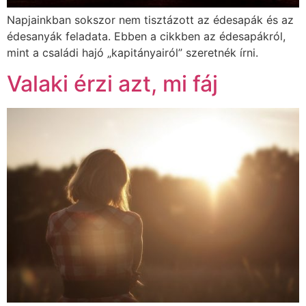
Napjainkban sokszor nem tisztázott az édesapák és az
édesanyák feladata. Ebben a cikkben az édesapákról,
mint a családi hajó „kapitányairól” szeretnék írni.
Valaki érzi azt, mi fáj