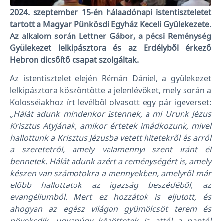
2024. szeptember 15-én hálaadónapi istentiszteletet
tartott a Magyar Pünkösdi Egyház Keceli Gyülekezete.
Az alkalom során Lettner Gábor, a pécsi Reménység
Gyülekezet lelkipásztora és az Erdélyből érkező
Hebron dicsőítő csapat szolgáltak.
Az istentisztelet elején Rémán Dániel, a gyülekezet
lelkipásztora köszöntötte a jelenlévőket, mely során a
Kolosséiakhoz írt levélből olvasott egy pár igeverset:
„Hálát adunk mindenkor Istennek, a mi Urunk Jézus
Krisztus Atyjának, amikor értetek imádkozunk, mivel
hallottunk a Krisztus Jézusba vetett hitetekről és arról
a szeretetről, amely valamennyi szent iránt él
bennetek. Hálát adunk azért a reménységért is, amely
készen van számotokra a mennyekben, amelyről már
előbb hallottatok az igazság beszédéből, az
evangéliumból. Mert ez hozzátok is eljutott, és
ahogyan az egész világon gyümölcsöt terem és
növekedik, ugyanúgy közöttetek is attól a naptól