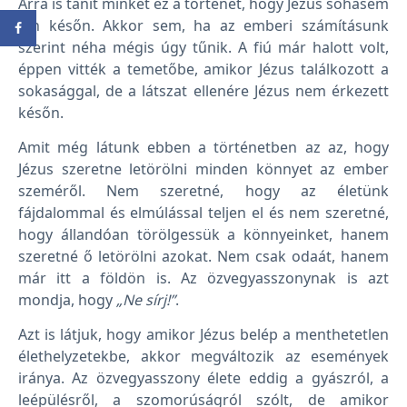
Arra is tanít minket ez a történet, hogy Jézus sohasem
jön későn. Akkor sem, ha az emberi számításunk
szerint néha mégis úgy tűnik. A fiú már halott volt,
éppen vitték a temetőbe, amikor Jézus találkozott a
sokasággal, de a látszat ellenére Jézus nem érkezett
későn.
Amit még látunk ebben a történetben az az, hogy
Jézus szeretne letörölni minden könnyet az ember
szeméről. Nem szeretné, hogy az életünk
fájdalommal és elmúlással teljen el és nem szeretné,
hogy állandóan törölgessük a könnyeinket, hanem
szeretné ő letörölni azokat. Nem csak odaát, hanem
már itt a földön is. Az özvegyasszonynak is azt
mondja, hogy
„Ne sírj!”
.
Azt is látjuk, hogy amikor Jézus belép a menthetetlen
élethelyzetekbe, akkor megváltozik az események
iránya. Az özvegyasszony élete eddig a gyászról, a
leépülésről, a szomorúságról szólt, de amikor