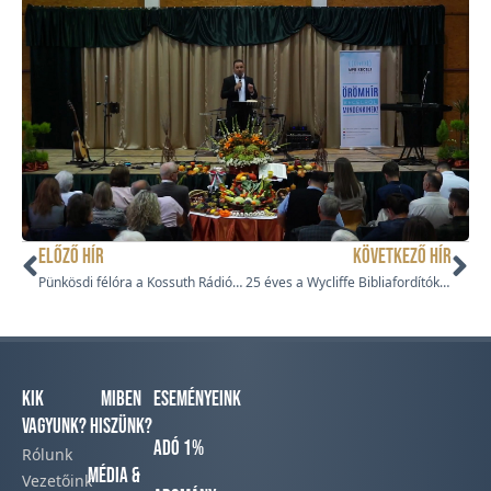
ELŐZŐ HÍR
KÖVETKEZŐ HÍR
Pünkösdi félóra a Kossuth Rádióban
25 éves a Wycliffe Bibliafordítók Egyesülete
Kik
Miben
Eseményeink
vagyunk?
hiszünk?
Adó 1%
Rólunk
Média &
Vezetőink