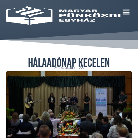
Hálaadónap Kecelen
2024. október 22.