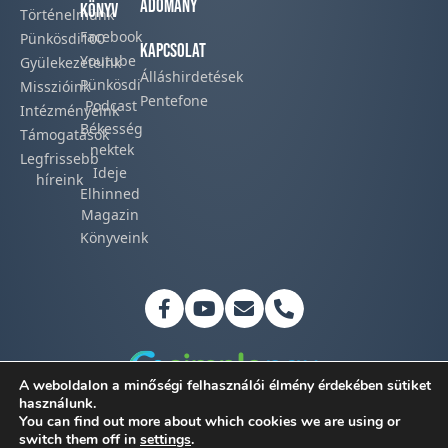
Adomány
Könyv
Történelmünk​
Facebook​
Pünkösdi100
Kapcsolat
Youtube
Gyülekezeteink​
Álláshirdetések
Pünkösdi
Misszióink​
Pentefone
Podcast​
Intézményeink
Békesség
Támogatások
nektek
Legfrissebb
Ideje
híreink​
Elhinned
Magazin
Könyveink
A weboldalon a minőségi felhasználói élmény érdekében sütiket
használunk.
You can find out more about which cookies we are using or
Adatkezelési tájékoztató
switch them off in
settings
.