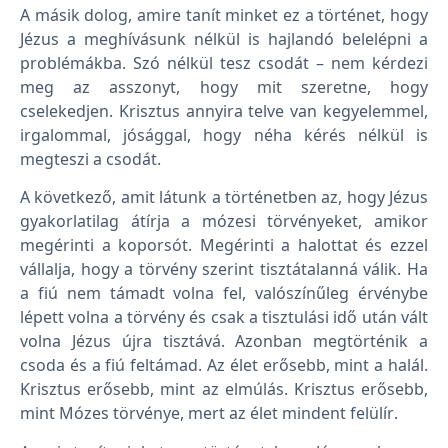
A másik dolog, amire tanít minket ez a történet, hogy
Jézus a meghívásunk nélkül is hajlandó belelépni a
problémákba. Szó nélkül tesz csodát – nem kérdezi
meg az asszonyt, hogy mit szeretne, hogy
cselekedjen. Krisztus annyira telve van kegyelemmel,
irgalommal, jósággal, hogy néha kérés nélkül is
megteszi a csodát.
A következő, amit látunk a történetben az, hogy Jézus
gyakorlatilag átírja a mózesi törvényeket, amikor
megérinti a koporsót. Megérinti a halottat és ezzel
vállalja, hogy a törvény szerint tisztátalanná válik. Ha
a fiú nem támadt volna fel, valószínűleg érvénybe
lépett volna a törvény és csak a tisztulási idő után vált
volna Jézus újra tisztává. Azonban megtörténik a
csoda és a fiú feltámad. Az élet erősebb, mint a halál.
Krisztus erősebb, mint az elmúlás. Krisztus erősebb,
mint Mózes törvénye, mert az élet mindent felülír.