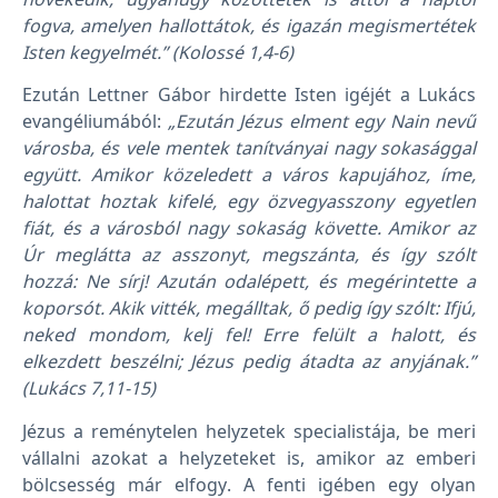
fogva, amelyen hallottátok, és igazán megismertétek
Isten kegyelmét.”
(Kolossé 1,4-6)
Ezután Lettner Gábor hirdette Isten igéjét a Lukács
evangéliumából:
„Ezután Jézus elment egy Nain nevű
városba, és vele mentek tanítványai nagy sokasággal
együtt. Amikor közeledett a város kapujához, íme,
halottat hoztak kifelé, egy özvegyasszony egyetlen
fiát, és a városból nagy sokaság követte. Amikor az
Úr meglátta az asszonyt, megszánta, és így szólt
hozzá: Ne sírj! Azután odalépett, és megérintette a
koporsót. Akik vitték, megálltak, ő pedig így szólt: Ifjú,
neked mondom, kelj fel! Erre felült a halott, és
elkezdett beszélni; Jézus pedig átadta az anyjának.”
(Lukács 7,11-15)
Jézus a reménytelen helyzetek specialistája, be meri
vállalni azokat a helyzeteket is, amikor az emberi
bölcsesség már elfogy. A fenti igében egy olyan