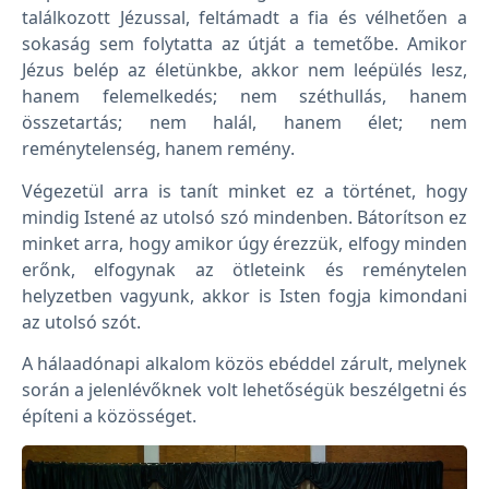
találkozott Jézussal, feltámadt a fia és vélhetően a
sokaság sem folytatta az útját a temetőbe. Amikor
Jézus belép az életünkbe, akkor nem leépülés lesz,
hanem felemelkedés; nem széthullás, hanem
összetartás; nem halál, hanem élet; nem
reménytelenség, hanem remény.
Végezetül arra is tanít minket ez a történet, hogy
mindig Istené az utolsó szó mindenben. Bátorítson ez
minket arra, hogy amikor úgy érezzük, elfogy minden
erőnk, elfogynak az ötleteink és reménytelen
helyzetben vagyunk, akkor is Isten fogja kimondani
az utolsó szót.
A hálaadónapi alkalom közös ebéddel zárult, melynek
során a jelenlévőknek volt lehetőségük beszélgetni és
építeni a közösséget.