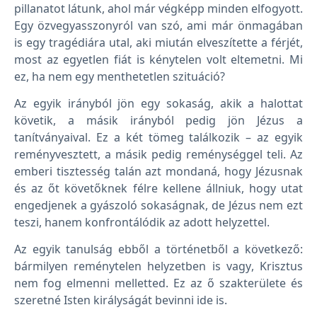
pillanatot látunk, ahol már végképp minden elfogyott.
Egy özvegyasszonyról van szó, ami már önmagában
is egy tragédiára utal, aki miután elveszítette a férjét,
most az egyetlen fiát is kénytelen volt eltemetni. Mi
ez, ha nem egy menthetetlen szituáció?
Az egyik irányból jön egy sokaság, akik a halottat
követik, a másik irányból pedig jön Jézus a
tanítványaival. Ez a két tömeg találkozik – az egyik
reményvesztett, a másik pedig reménységgel teli. Az
emberi tisztesség talán azt mondaná, hogy Jézusnak
és az őt követőknek félre kellene állniuk, hogy utat
engedjenek a gyászoló sokaságnak, de Jézus nem ezt
teszi, hanem konfrontálódik az adott helyzettel.
Az egyik tanulság ebből a történetből a következő:
bármilyen reménytelen helyzetben is vagy, Krisztus
nem fog elmenni melletted. Ez az ő szakterülete és
szeretné Isten királyságát bevinni ide is.