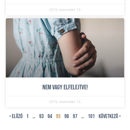
2019. november 13.
Nem vagy elfelejtve!
2019. november 12.
« Előző
1
…
93
94
95
96
97
…
101
Következő »