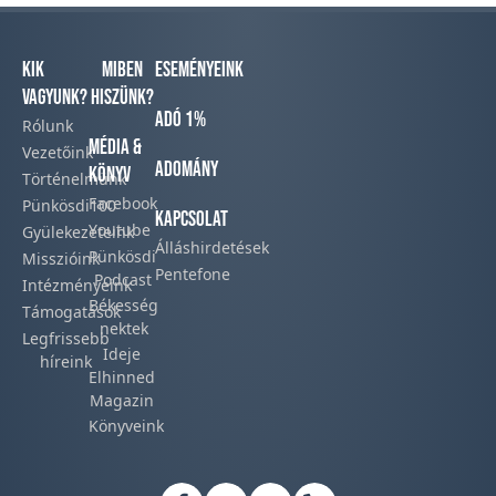
Kik
Miben
Eseményeink
vagyunk?
hiszünk?
Adó 1%
Rólunk
Média &
Vezetőink
Adomány
Könyv
Történelmünk​
Facebook​
Pünkösdi100
Kapcsolat
Youtube
Gyülekezeteink​
Álláshirdetések
Pünkösdi
Misszióink​
Pentefone
Podcast​
Intézményeink
Békesség
Támogatások
nektek
Legfrissebb
Ideje
híreink​
Elhinned
Magazin
Könyveink