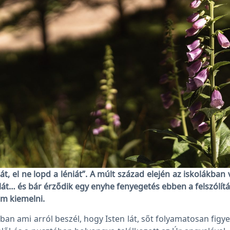
t, el ne lopd a léniát”. A múlt század elején az iskolákban v
lát… és bár érződik egy enyhe fenyegetés ebben a felszólít
ém kiemelni.
ban ami arról beszél, hogy Isten lát, sőt folyamatosan fig