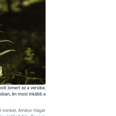
olt ismert ez a versike.
ásban, én most inkább a
yel minket. Amikor Hágár