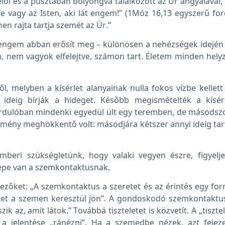
elől és a pusztában bolyongva találkozott az Úr angyalával, í
Te vagy az Isten, aki lát engem!” (1Móz 16,13 egyszerű for
n rajta tartja szemét az Úr.”
e engem abban erősít meg – különösen a nehézségek idején
m, nem vagyok elfelejtve, számon tart. Életem minden hely
l, melyben a kísérlet alanyainak nulla fokos vízbe kellett
ideig bírják a hideget. Később megismételték a kísér
rdulóban mindenki egyedül ült egy teremben, de másodszor
mény meghökkentő volt: másodjára kétszer annyi ideig tart
mberi szükségletünk, hogy valaki vegyen észre, figyel
epe van a szemkontaktusnak.
kezőket: „A szemkontaktus a szeretet és az érintés egy form
retet a szemen keresztül jön”. A gondoskodó szemkontaktu
szik az, amit látok.” Továbbá tiszteletet is közvetít. A „tiszte
a jelentése „ránézni”. Ha a szemedbe nézek, azt fejez