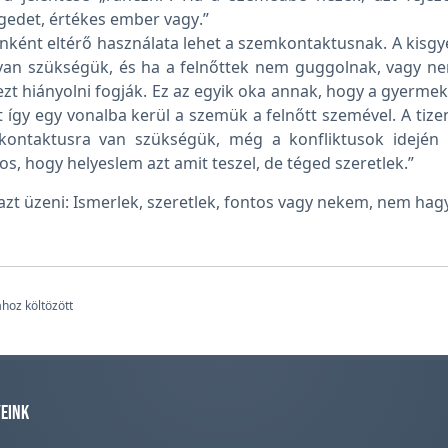
gedet, értékes ember vagy.”
ránként eltérő használata lehet a szemkontaktusnak. A ki
an szükségük, és ha a felnőttek nem guggolnak, vagy ne
zt hiányolni fogják. Ez az egyik oka annak, hogy a gyerme
 így egy vonalba kerül a szemük a felnőtt szemével. A tiz
mkontaktusra van szükségük, még a konfliktusok idején 
s, hogy helyeslem azt amit teszel, de téged szeretlek.”
k azt üzeni: Ismerlek, szeretlek, fontos vagy nekem, nem ha
hoz költözött
eink