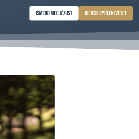
Ismerd meg Jézust
Keress gyülekezetet