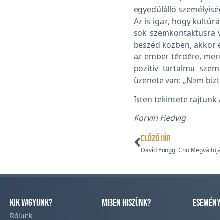
egyedülálló személyisé
Az is igaz, hogy kultú
sok szemkontaktusra v
beszéd közben, akkor e
az ember térdére, mert
pozitív tartalmú sze
üzenete van: „Nem bizto
Isten tekintete rajtun
Korvin Hedvig
ELŐZŐ HÍR
David Yonggi Cho Megváltójá
Kik vagyunk?
Miben hiszünk?
Esemény
Rólunk