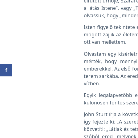
elfutott úrnője, Szárai 
a látás Istene”, vagy „
olvassuk, hogy „mindene
Isten figyelő tekintet
mögött zajlik az élete
ott van mellettem.
Olvastam egy kísérletrő
mérték, hogy mennyi 
emberekkel. Az első fo
terem sarkába. Az ered
vízben.
Egyik legalapvetőbb e
különösen fontos szer
John Sturt írja a követ
így fejezte ki: „A sze
közvetíti: „Látlak és tet
szóból ered, melynek 