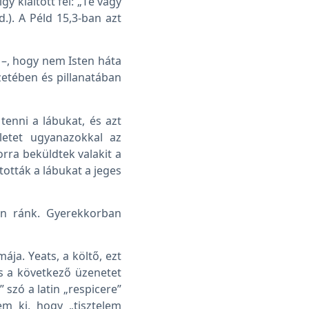
gy kiáltott fel: „Te vagy
d.). A Péld 15,3-ban azt
 –, hogy nem Isten háta
zetében és pillanatában
 tenni a lábukat, és azt
letet ugyanazokkal az
ra beküldtek valakit a
ották a lábukat a jeges
jen ránk. Gyerekkorban
ája. Yeats, a költő, ezt
s a következő üzenetet
l” szó a latin „respicere”
em ki, hogy „tisztelem