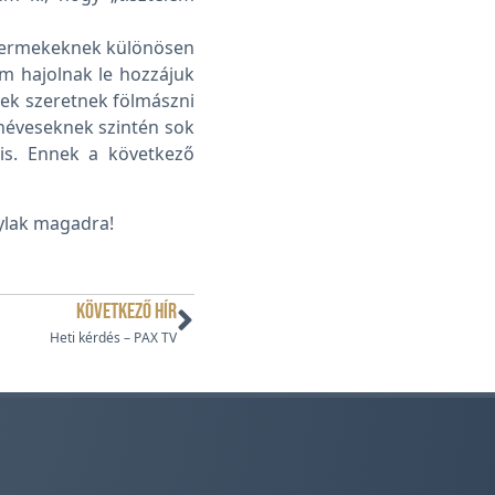
sgyermekeknek különösen
m hajolnak le hozzájuk
kek szeretnek fölmászni
enéveseknek szintén sok
is. Ennek a következő
gylak magadra!
KÖVETKEZŐ HÍR
Heti kérdés – PAX TV