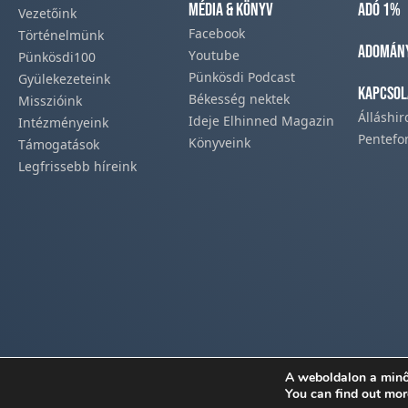
Média & Könyv
Adó 1%
Vezetőink
Facebook​
Történelmünk​
Adomán
Youtube
Pünkösdi100
Pünkösdi Podcast​
Gyülekezeteink​
Kapcsol
Békesség nektek
Misszióink​
Álláshi
Ideje Elhinned Magazin
Intézményeink
Pentefo
Könyveink
Támogatások
Legfrissebb híreink​
A weboldalon a minő
You can find out mor