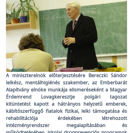
A miniszterelnök előterjesztésére Bereczki Sándor
lelkész, mentálhigiénés szakember, az Emberbarát
Alapítvány elnöke munkája elismeréseként a Magyar
Érdemrend Lovagkeresztje polgári tagozat
kitüntetést kapott a hátrányos helyzetű emberek,
kábítószerfüggő fiatalok fizikai, lelki támogatása és
rehabilitációja érdekében létrehozott
intézményrendszer megalapításában és
működtetésében, iskolai drogprevenciós programok