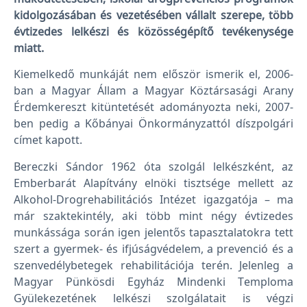
kidolgozásában és vezetésében vállalt szerepe, több
évtizedes lelkészi és közösségépítő tevékenysége
miatt.
Kiemelkedő munkáját nem először ismerik el, 2006-
ban a Magyar Állam a Magyar Köztársasági Arany
Érdemkereszt kitüntetését adományozta neki, 2007-
ben pedig a Kőbányai Önkormányzattól díszpolgári
címet kapott.
Bereczki Sándor 1962 óta szolgál lelkészként, az
Emberbarát Alapítvány elnöki tisztsége mellett az
Alkohol-Drogrehabilitációs Intézet igazgatója – ma
már szaktekintély, aki több mint négy évtizedes
munkássága során igen jelentős tapasztalatokra tett
szert a gyermek- és ifjúságvédelem, a prevenció és a
szenvedélybetegek rehabilitációja terén. Jelenleg a
Magyar Pünkösdi Egyház Mindenki Temploma
Gyülekezetének lelkészi szolgálatait is végzi