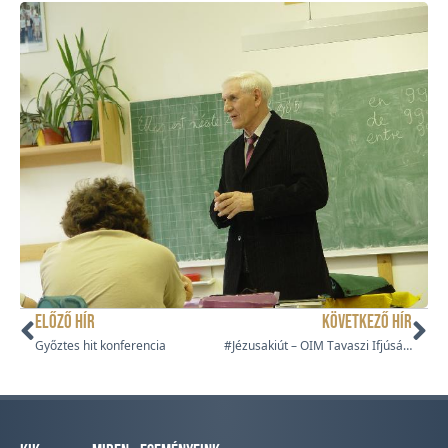
ELŐZŐ HÍR
KÖVETKEZŐ HÍR
Győztes hit konferencia
#Jézusakiút – OIM Tavaszi Ifjúsági Napok 2025