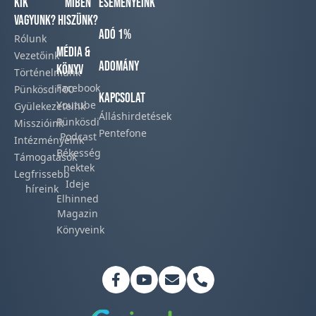
Kik
Miben
Eseményeink
vagyunk?
hiszünk?
Adó 1%
Rólunk
Média &
Vezetőink
Adomány
Könyv
Történelmünk​
Facebook​
Pünkösdi100
Kapcsolat
Youtube
Gyülekezeteink​
Álláshirdetések
Pünkösdi
Misszióink​
Pentefone
Podcast​
Intézményeink
Békesség
Támogatások
nektek
Legfrissebb
Ideje
híreink​
Elhinned
Magazin
Könyveink