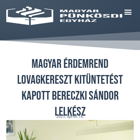
Magyar Érdemrend
Lovagkereszt kitüntetést
kapott Bereczki Sándor
lelkész
2025. április 16.