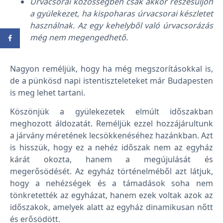
Úrvacsorai közösségben csak akkor részesüljön
a gyülekezet, ha kispoharas úrvacsorai készletet
használnak. Az egy kehelyből való úrvacsorázás
még nem megengedhető.
Nagyon reméljük, hogy ha még megszorításokkal is,
de a pünkösd napi istentiszteleteket már Budapesten
is meg lehet tartani.
Köszönjük a gyülekezetek elmúlt időszakban
meghozott áldozatát. Reméljük ezzel hozzájárultunk
a járvány méretének lecsökkenéséhez hazánkban. Azt
is hisszük, hogy ez a nehéz időszak nem az egyház
kárát okozta, hanem a megújulását és
megerősödését. Az egyház történelméből azt látjuk,
hogy a nehézségek és a támadások soha nem
tönkretették az egyházat, hanem ezek voltak azok az
időszakok, amelyek alatt az egyház dinamikusan nőtt
és erősödött.