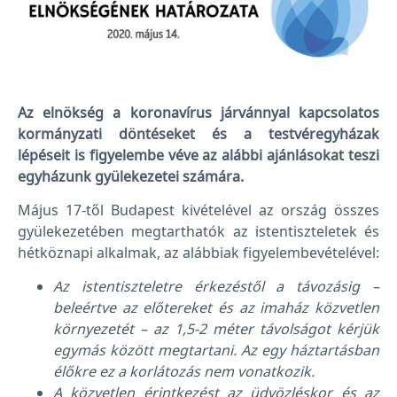
Az elnökség a koronavírus járvánnyal kapcsolatos
kormányzati döntéseket és a testvéregyházak
lépéseit is figyelembe véve az alábbi ajánlásokat teszi
egyházunk gyülekezetei számára.
Május 17-től Budapest kivételével az ország összes
gyülekezetében megtarthatók az istentiszteletek és
hétköznapi alkalmak, az alábbiak figyelembevételével:
Az istentiszteletre érkezéstől a távozásig –
beleértve az előtereket és az imaház közvetlen
környezetét – az 1,5-2 méter távolságot kérjük
egymás között megtartani. Az egy háztartásban
élőkre ez a korlátozás nem vonatkozik.
A közvetlen érintkezést az üdvözléskor és az