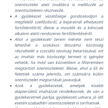
istentisztelet alatt továbbra is mellőzzék az
istentiszteleten résztvevők.
A gyülekezet vezetősége gondoskodjon a
megfelelő szellőzésről, a bejáratnál elhelyezett
fertőtlenítőről, illetve a mosdók és a kilincsek
alkalom alatti rendszeres fertőtlenítéséről.
Ahol a gyülekezeti terem mérete nem teszi
lehetővé a szokásos létszámú közösség
részvételét a szociális távolság betartásával, ott
az imaház más közösségi termeit is igénybe
vehetik, ha mód van közvetíteni a főteremben
megtartott istentiszteletet. Illetve, ahol a 65 év
felettiek száma jelentős, ott számukra külön
istentisztelet megtartását javasoljuk.
Azok a gyülekezetek, amelyek kisebb
alapterületű imaházzal rendelkeznek, de van a
gyülekezetnek parkja, gyülekezeti udvara, jó idő
esetén szabadtéri istentiszteletet is tarthatnak.