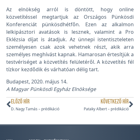
Az elnökség arról is döntött, hogy online
közvetítéssel megtartjuk az Országos Pünkösdi
Konferenciát pünkösdhétfőn. Ezen az alkalmon
lelkipásztori avatások is lesznek, valamint a Pro
Eklézsia díjat is átadjuk. Az ünnepi istentiszteleten
személyesen csak azok vehetnek részt, akik arra
személyes meghívást kapnak. Hamarosan értesítjük a
testvériséget a közvetítés felületéről. A közvetítés fél
tízkor kezdődik és várhatóan délig tart.
Budapest, 2020. május 14.
A Magyar Pünkösdi Egyház Elnöksége
ELŐZŐ HÍR
KÖVETKEZŐ HÍR
D. Nagy Tamás – prédikáció
Pataky Albert – prédikáció