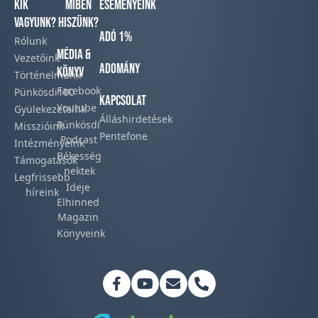
Kik
Miben
Eseményeink
vagyunk?
hiszünk?
Adó 1%
Rólunk
Média &
Vezetőink
Adomány
Könyv
Történelmünk​
Facebook​
Pünkösdi100
Kapcsolat
Youtube
Gyülekezeteink​
Álláshirdetések
Pünkösdi
Misszióink​
Pentefone
Podcast​
Intézményeink
Békesség
Támogatások
nektek
Legfrissebb
Ideje
híreink​
Elhinned
Magazin
Könyveink