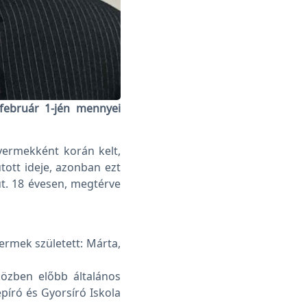
 február 1-jén mennyei
yermekként korán kelt,
tott ideje, azonban ezt
út. 18 évesen, megtérve
ermek született: Márta,
özben előbb általános
píró és Gyorsíró Iskola